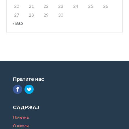
20
21
22
23
24
25
26
27
28
29
30
« мар
Пратите нас
САДРЖАЈ
Почетна
О школи