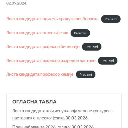
02.09.2024.
Листа кандидата водитељ продуженог боравка
Preuzmi
Листа кандидата енглески језик
Preuzmi
Листа кандидата професор биологије
Preuzmi
Листа кандидата професор разредне наставе
Preuzmi
Листа кандидата професор хемије
Preuzmi
ОГЛАСНА ТАБЛА
Листа кандидата који испуњавају услове конкурса –
наставник енглеског језика
30.03.2026.
План набавки за 2026. годину
30.03.2026.