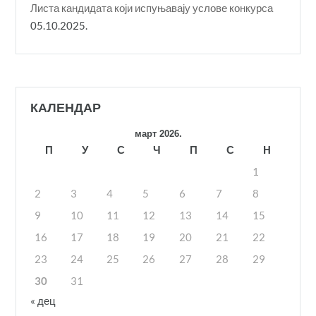
Листа кандидата који испуњавају услове конкурса
05.10.2025.
КАЛЕНДАР
март 2026.
П
У
С
Ч
П
С
Н
1
2
3
4
5
6
7
8
9
10
11
12
13
14
15
16
17
18
19
20
21
22
23
24
25
26
27
28
29
30
31
« дец