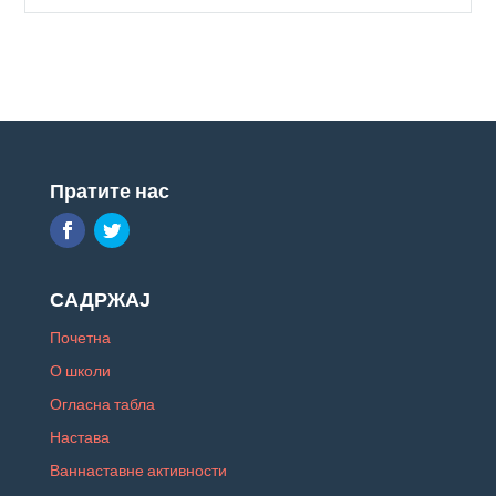
Пратите нас
САДРЖАЈ
Почетна
О школи
Огласна табла
Настава
Ваннаставне активности