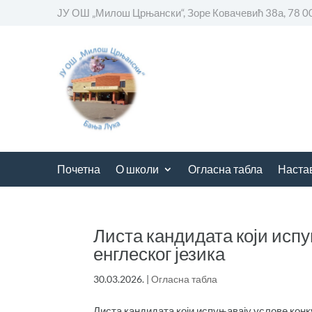
ЈУ ОШ „Милош Црњански“, Зоре Ковачевић 38а, 78 0
Почетна
О школи
Огласна табла
Наста
Листа кандидата који испу
енглеског језика
30.03.2026.
|
Огласна табла
Листа кандидата који испуњавају услове конк