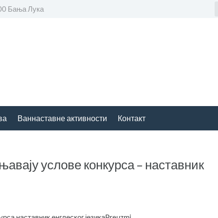
00 Бања Лука
ва
Ваннаставне активности
Контакт
њавају услове конкурса – наставник
урса наставник енглеског језикаPreuzmi